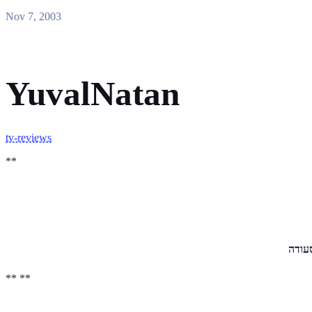
Nov 7, 2003
YuvalNatan
tv-reviews
**
עודה
** **