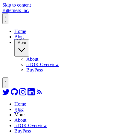
Skip to content
Bitterness Inc.
Home
Blog
More
About
uTOK Overview
BuyPass
Follow on Twitter
Go to GitHub profile
Follow on Instagram
Connect on LinkedIn
RSS Feed
Home
Blog
More
About
uTOK Overview
BuyPass