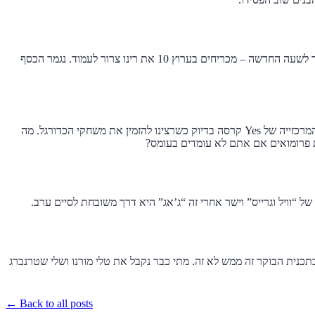
שלרגל המעבר לשעה החדשה – מכריחים בערוץ 10 את רינו צרור לעמוד. נגמר הכסף
שגם השבת, המרכזייה של Yes קרסה בדיוק כשרצינו להזמין את משחקי הכדורגל. מה
פרומואים אם אתם לא עומדים בעומס?
ל “וויל וגרייס” וישר אחרי זה “ג’אג” היא דרך משובחת לסיים ערב.
בתכנית הבוקר זה ממש לא זה. מתי כבר נקבל את טלי מורנו ושלי שטרנברג
← Back to all posts