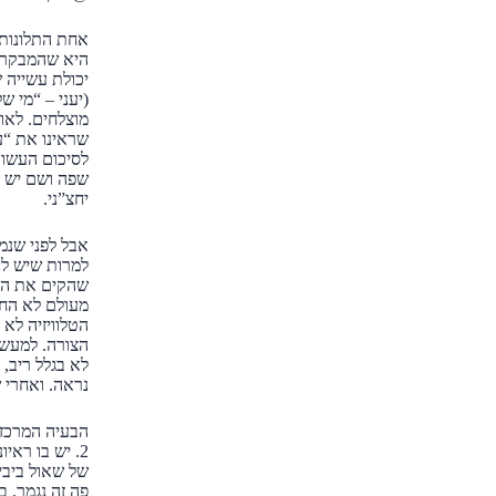
אחת התלונות 
יכולת עשייה
מוצלחים. לאו
שפה ושם יש ב
יחצ”ני.
אבל לפני שנמ
למרות שיש לנ
שהקים את המד
מעולם לא החלפ
הטלוויזיה לא
הצורה. למעשה,
לא בגלל ריב, 
נראה. ואחרי 
2. יש בו ראי
של שאול ביבי
פה זה נגמר. ב