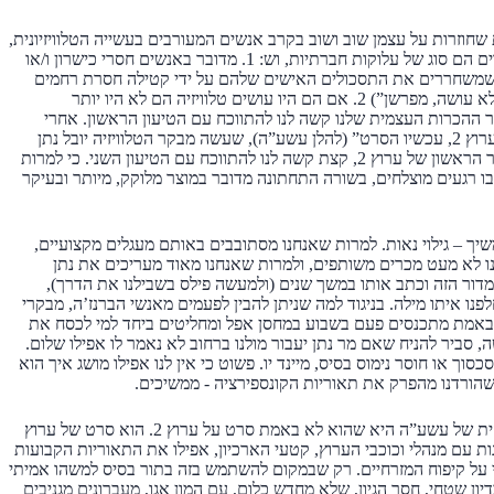
שחוזרות על עצמן שוב ושוב בקרב אנשים המעורבים בעשייה הטלוויזיונית,
היא שהמבקרים הם סוג של עלוקות חברתיות, וש: 1. מדובר באנשים חסרי כישרון ו/או
 שמשחררים את התסכולים האישים שלהם על ידי קטילה חסרת רחמים
(יעני – “מי שלא עושה, מפרשן”) 2. אם הם היו עושים טלוויזיה הם לא היו יותר
ר ההכרות העצמית שלנו קשה לנו להתווכח עם הטיעון הראשון. אחרי
שראינו את “ערוץ 2, עכשיו הסרט” (להלן עשע”ה), שעשה מבקר הטלוויזיה יובל נתן
לסיכום העשור הראשון של ערוץ 2, קצת קשה לנו להתווכח עם הטיעון השני. כי למרות
ו רגעים מוצלחים, בשורה התחתונה מדובר במוצר מלוקק, מיותר ובעיקר
שיך – גילוי נאות. למרות שאנחנו מסתובבים באותם מעגלים מקצועיים,
ו לא מעט מכרים משותפים, ולמרות שאנחנו מאוד מעריכים את נתן
ור הזה וכתב אותו במשך שנים (ולמעשה פילס בשבילנו את הדרך),
נו איתו מילה. בניגוד למה שניתן להבין לפעמים מאנשי הברנז’ה, מבקרי
 באמת מתכנסים פעם בשבוע במחסן אפל ומחליטים ביחד למי לכסח את
 סביר להניח שאם מר נתן יעבור מולנו ברחוב לא נאמר לו אפילו שלום.
סכסוך או חוסר נימוס בסיס, מיינד יו. פשוט כי אין לנו אפילו מושג איך הוא
שהורדנו מהפרק את תאוריות הקונספירציה - ממשיכים.
הבעיה המרכזית של עשע”ה היא שהוא לא באמת סרט על ערוץ 2. הוא סרט של ערוץ
ונות עם מנהלי וכוכבי הערוץ, קטעי הארכיון, אפילו את התאוריות הקבועות
 על קיפוח המזרחיים. רק שבמקום להשתמש בזה בתור בסיס למשהו אמיתי
דיון שטחי, חסר הגיון, שלא מחדש כלום, עם המון אגו, מעברונים מגניבים