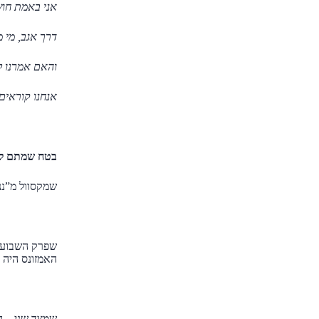
אני באמת חו
דרך אגב, מי מ
והאם אמרנו ל
אנחנו קוראים
בטח שמתם ל
שמקסוול מ”ננ
שפרק השבוע 
האמזונס היה 
שמצד שני – ה