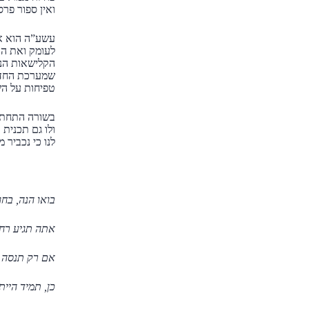
ואין ספור פרס
לעומק ואת הה
הקלישאות הנב
שמערכת החדש
טפיחות על הש
בשורה התחתונ
ולו גם תכנית
לנו כי נכביר 
בואו הנה, בחו
אתה תגיע רחו
אם רק תנסה –
כן, תמיד היית