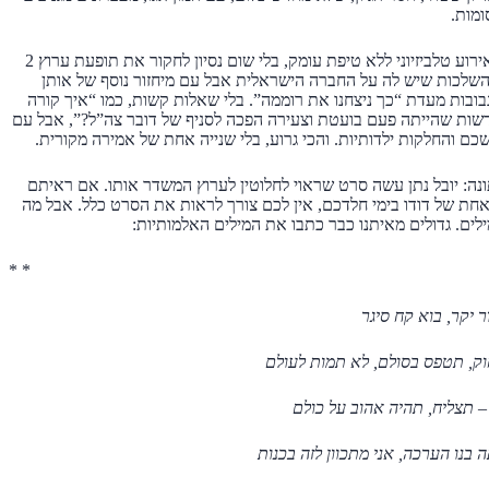
ומות.
עשע”ה הוא אירוע טלביזיוני ללא טיפת עומק, בלי שום נסיון לחקור את תופעת ערוץ 2
שלכות שיש לה על החברה הישראלית אבל עם מיחזור נוסף של אותן
ובות מעדת “כך ניצחנו את רוממה”. בלי שאלות קשות, כמו “איך קורה
ות שהייתה פעם בועטת וצעירה הפכה לסניף של דובר צה”ל?”, אבל עם
כם והחלקות ילדותיות. והכי גרוע, בלי שנייה אחת של אמירה מקורית.
ה: יובל נתן עשה סרט שראוי לחלוטין לערוץ המשדר אותו. אם ראיתם
 אחת של דודו בימי חלדכם, אין לכם צורך לראות את הסרט כלל. אבל מה
מילים. גדולים מאיתנו כבר כתבו את המילים האלמותיות:
* *
ר יקר, בוא קח סיגר
ק, תטפס בסולם, לא תמות לעולם
 תצליח, תהיה אהוב על כולם
ה בנו הערכה, אני מתכוון לזה בכנות