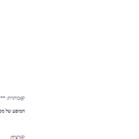
@כותרת: **
המופע של מס
@רציף: