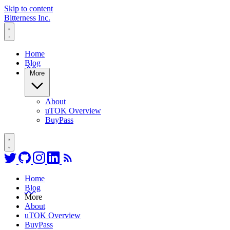
Skip to content
Bitterness Inc.
Home
Blog
More
About
uTOK Overview
BuyPass
Follow on Twitter
Go to GitHub profile
Follow on Instagram
Connect on LinkedIn
RSS Feed
Home
Blog
More
About
uTOK Overview
BuyPass