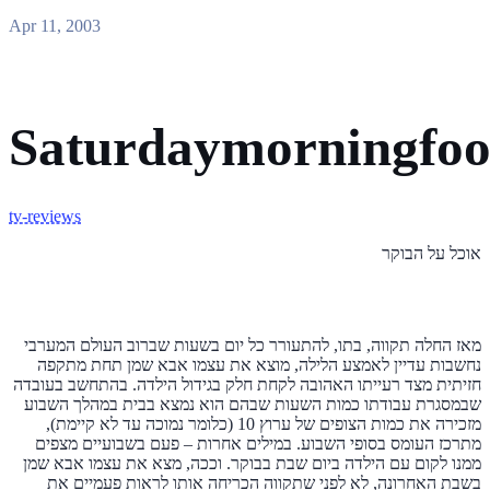
Apr 11, 2003
Saturdaymorningfo
tv-reviews
אוכל על הבוקר
מאז החלה תקווה, בתו, להתעורר כל יום בשעות שברוב העולם המערבי
נחשבות עדיין לאמצע הלילה, מוצא את עצמו אבא שמן תחת מתקפה
חזיתית מצד רעייתו האהובה לקחת חלק בגידול הילדה. בהתחשב בעובדה
שבמסגרת עבודתו כמות השעות שבהם הוא נמצא בבית במהלך השבוע
מזכירה את כמות הצופים של ערוץ 10 (כלומר נמוכה עד לא קיימת),
מתרכז העומס בסופי השבוע. במילים אחרות – פעם בשבועיים מצפים
ממנו לקום עם הילדה ביום שבת בבוקר. וככה, מצא את עצמו אבא שמן
בשבת האחרונה, לא לפני שתקווה הכריחה אותו לראות פעמיים את