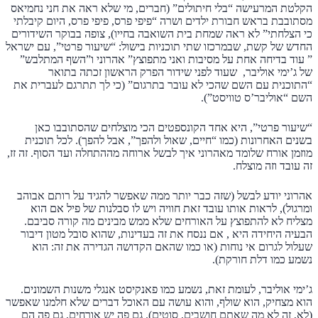
הקלטת המרעישה “בלי חיתולים” (חברים, מי שלא ראה את חני נחמיאס
מסתובבת בראש חבורת ילדים ושרה “פיפי פרס, פיפי פרס, היום קיבלתי
כי הצלחתי” לא ראה שמחת בית השואבה בחייו), צופה בבוקר השידורים
החדש של קשת, שבמרכזו שתי תוכניות בישול: “שיעור פרטי”, עם ישראל
” עוד בדיחה אחת על מסיבות ואני מתפוצץ” אהרוני ו”השף המתלבש”
של ג’ימי אוליבר, שעוד לפני שידור הפרק הראשון זכתה בתואר
“התוכנית עם השם שהכי לא עובר בתרגום” (כי לך תתרגם לעברית את
השם “אוליבר’ס טוויסט”).
“שיעור פרטי”, היא אחד הקונספטים הכי מוצלחים שהסתובבו כאן
בשנים האחרונות (כמו “חיים, שאול ולהפך”, אבל להפך). לכל תוכנית
מוזמן אורח שלומד מאהרוני איך לבשל ארוחה מההתחלה ועד הסוף. זה זז,
זה עובד וזה מוצלח.
אהרוני יודע לבשל (שזה כבר יותר ממה שאפשר להגיד על רותם אבוהב
ומרגול), לראות אותו עובד זאת חוויה ויש לו סבלנות של פיל אם הוא
מצליח לא להתפוצץ על האורחים שלא ממש מבינים מה קורה סביבם.
הבעיה היחידה היא , אם ננסח את זה בעדינות, שהוא סובל מטון דיבור
שעלול לגרום אי נוחות (או כמו שהאם הקדושה הגדירה את זה: הוא
נשמע כמו דלת חורקת).
ג’ימי אוליבר, לעומת זאת, נשמע כמו פאנקיסט אנגלי משנות השמונים.
הוא מצחיק, הוא שולף, והוא עושה עם האוכל דברים שלא חלמנו שאפשר
(לא, זה לא מה שאתם חושבים, סוטים). גם פה יש אורחים, גם פה הם