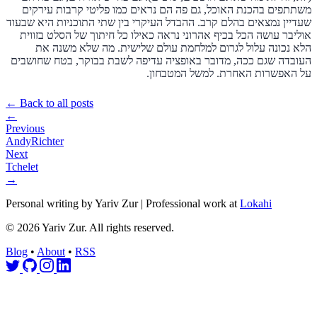
משתתפים בהכנת האוכל, גם פה הם נראים כמו פליטי קרבות עירקים
שעדיין נמצאים בהלם קרב. ההבדל העיקרי בין שתי התוכניות היא שבעוד
אוליבר עושה הכל בכיף אהרוני נראה כאילו כל חיתוך של הסלט בזווית
הלא נכונה עלול לגרום למלחמת עולם שלישית. מה שלא משנה את
העובדה שגם ככה, מדובר באופציה עדיפה לשבת בבוקר, בטח שחושבים
על האפשרות האחרת. למשל המטבחון.
← Back to all posts
←
Previous
AndyRichter
Next
Tchelet
→
Personal writing by Yariv Zur | Professional work at
Lokahi
© 2026 Yariv Zur. All rights reserved.
Blog
•
About
•
RSS
Follow on Twitter
Go to GitHub profile
Follow on Instagram
Connect on LinkedIn