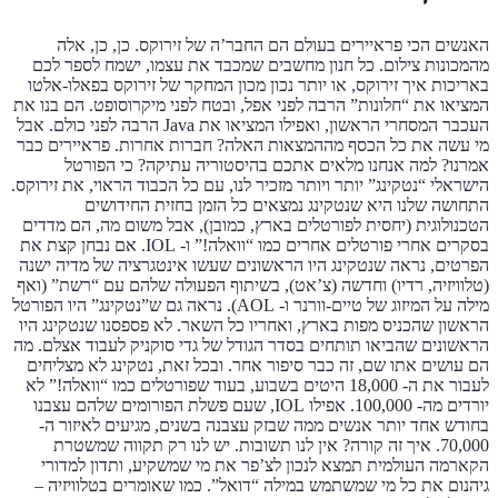
האנשים הכי פראיירים בעולם הם החבר’ה של זירוקס. כן, כן, אלה
מהמכונות צילום. כל חנון מחשבים שמכבד את עצמו, ישמח לספר לכם
באריכות איך זירוקס, או יותר נכון מכון המחקר של זירוקס בפאלו-אלטו
המציאו את “חלונות” הרבה לפני אפל, ובטח לפני מיקרוסופט. הם בנו את
העכבר המסחרי הראשון, ואפילו המציאו את Java הרבה לפני כולם. אבל
מי עשה את כל הכסף מההמצאות האלה? חברות אחרות. פראיירים כבר
אמרנו? למה אנחנו מלאים אתכם בהיסטוריה עתיקה? כי הפורטל
הישראלי “נטקינג” יותר ויותר מזכיר לנו, עם כל הכבוד הראוי, את זירוקס.
התחושה שלנו היא שנטקינג נמצאים כל הזמן בחזית החידושים
הטכנולוגית (יחסית לפורטלים בארץ, כמובן), אבל משום מה, הם מדדים
בסקרים אחרי פורטלים אחרים כמו “וואלה!” ו- IOL. אם נבחן קצת את
הפרטים, נראה שנטקינג היו הראשונים שעשו אינטגרציה של מדיה ישנה
(טלוויזיה, רדיו) וחדשה (צ’אט), בשיתוף הפעולה שלהם עם “רשת” (ואף
מילה על המיזוג של טיים-וורנר ו- AOL). נראה גם ש”נטקינג” היו הפורטל
הראשון שהכניס מפות בארץ, ואחריו כל השאר. לא פספסנו שנטקינג היו
הראשונים שהביאו תותחים בסדר הגודל של גדי סוקניק לעבוד אצלם. מה
הם עושים אתו שם, זה כבר סיפור אחר. ובכל זאת, נטקינג לא מצליחים
לעבור את ה- 18,000 היטים בשבוע, בעוד שפורטלים כמו “וואלה!” לא
יורדים מה- 100,000. אפילו IOL, שעם פשלת הפורומים שלהם עצבנו
בחודש אחד יותר אנשים ממה שבזק עצבנה בשנים, מגיעים לאיזור ה-
70,000. איך זה קורה? אין לנו תשובות. יש לנו רק תקווה שמשטרת
הקארמה העולמית תמצא לנכון לצ’פר את מי שמשקיע, ותדון למדורי
גיהנום את כל מי שמשתמש במילה “דואל”. כמו שאומרים בטלוויזיה –