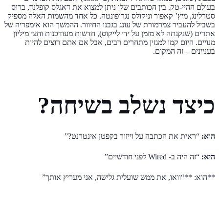
בעולם ההיי-טק. בין הכותבים שלו ניתן למצוא את דאגלס קופלנד, ברוס
סטרלינג, מיץ’ קאפור וניקולס נגרופונטה. כל אחד מהשמות האלה מספיק
בשביל להעביר צמרמורת של עונג בגבנו החיוור. ההמשך הוא אימפריה של
אתרים (שנקנתה לא מזמן על ידי לייקוס), חדשות מעודכנות וחצי מיליון
מנויים. היום קמו למגזין מתחרים רבים, אבל אם אתם רוצים להיות
בעניינים – זה המקום.
כיצד נשלב בשיחה?
הוא:
“ראית את הכתבה על וייזור בקפטן אינטרנט?”
היא:
“זה היה ב- Wired לפני חודשיים”
**הוא: **“וואו, את ממש שועלית גלישה, אני מעריץ אותך”