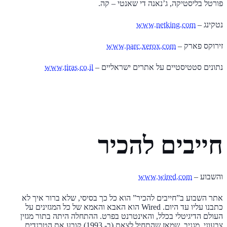
פורטל בליסטיקה, ג’נאנה די שאנטי – קה.
נטקינג –
www.netking.com
זירוקס פארק –
www.parc.xerox.com
נתונים סטטיסטיים על אתרים ישראליים –
www.tiras.co.il
חייבים להכיר
והשבוע –
www.wired.com
אתר השבוע ב”חייבים להכיר” הוא כל כך בסיסי, שלא ברור איך לא
כתבנו עליו עד היום. Wired הוא האבא והאמא של כל המגזינים על
העולם הדיגיטלי בכלל, והאינטרנט בפרט. ההתחלה היתה בתור מגזין
צבעוני, מגניב, שמאז שהתחיל לצאת (ב- 1993) קובע את הטרנדים