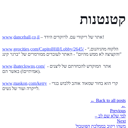
קטנטנות
– אתר של ריקודי עם. לרוקדים הידד!
www.dancehall.co.il
- “הלקוח מהגיהנום,
www.geocities.com/CapitolHill/Lobby/2645/
והקציצה לא ממש מהיום” - האתר לעובדים ממורמרים של “ברגר קינג”
- אתר המוקדש להכחדתם של ליצנים
www.ihateclowns.com/
(אמיתיים!) באשר הם.
- קרי הוא בחור ש
מאוד
אוהב ללבוש בגדי
www.maskon.com/kerry
לייקרה ועור של נשים.
← Back to all posts
←
Previous
למי שלא שם לב –
Next
משהו רקוב בממלכת הפוטבול